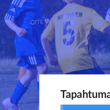
Siirry
sivun
sisältöön
Sivuston etusivulle
Tapahtuma