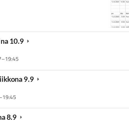
aina 10.9
7
–
19:45
viikkona 9.9
–
19:45
ina 8.9