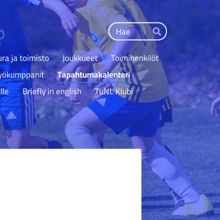
Haku
Hae
ra ja toimisto
Joukkueet
Toimihenkilöt
työkumppanit
Tapahtumakalenteri
lle
Briefly in english
TuNL Klubi