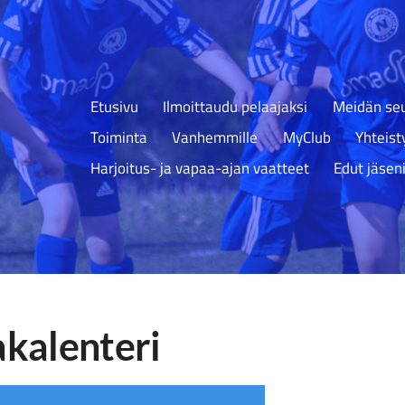
Etusivu
Ilmoittaudu pelaajaksi
Meidän seu
Toiminta
Vanhemmille
MyClub
Yhteis
Harjoitus- ja vapaa-ajan vaatteet
Edut jäseni
kalenteri