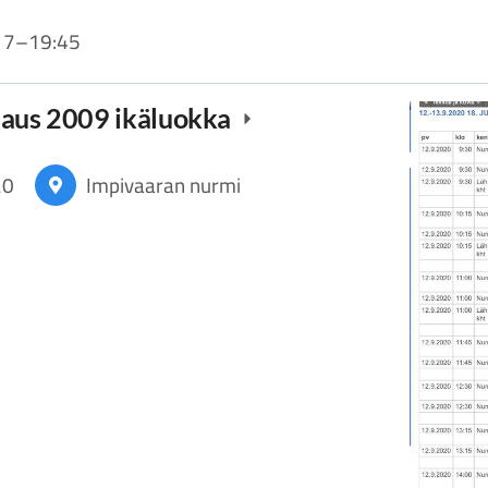
17
–
19:45
naus 2009 ikäluokka
20
Impivaaran nurmi