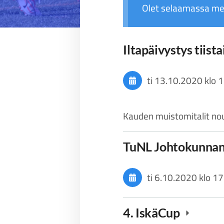
Olet selaamassa me
Iltapäivystys tiist
ti 13.10.2020
klo 
Kauden muistomitalit nou
TuNL Johtokunna
ti 6.10.2020
klo 17
4. IskäCup