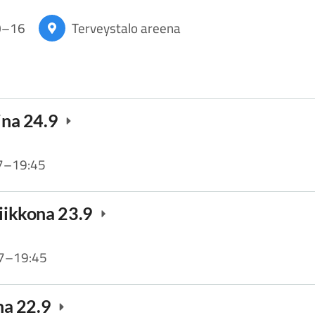
0
–
16
Terveystalo areena
aina 24.9
7
–
19:45
viikkona 23.9
7
–
19:45
ina 22.9