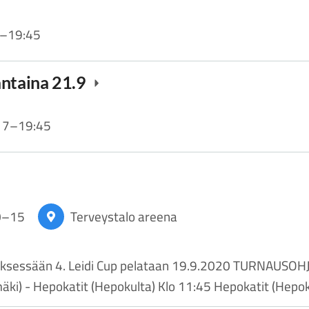
–
19:45
antaina 21.9
17
–
19:45
0
–
15
Terveystalo areena
jestyksessään 4. Leidi Cup pelataan 19.9.2020 TURNAUSO
äki) - Hepokatit (Hepokulta) Klo 11:45 Hepokatit (Hepo