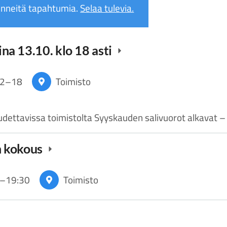
nneitä tapahtumia.
Selaa tulevia.
aina 13.10. klo 18 asti
12
–
18
Toimisto
dettavissa toimistolta Syyskauden salivuorot alkavat – 
n kokous
–
19:30
Toimisto