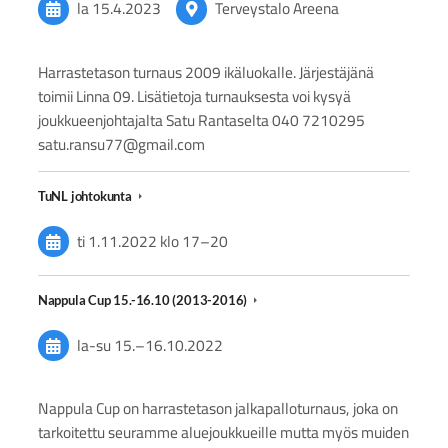
la 15.4.2023
Terveystalo Areena
Harrastetason turnaus 2009 ikäluokalle. Järjestäjänä
toimii Linna 09. Lisätietoja turnauksesta voi kysyä
joukkueenjohtajalta Satu Rantaselta 040 7210295
satu.ransu77@gmail.com⁠⁠⁠⁠⁠⁠⁠
TuNL johtokunta
ti 1.11.2022
klo 17
–
20
Nappula Cup 15.-16.10 (2013-2016)
la-su
15.
–
16.10.2022
Nappula Cup on harrastetason jalkapalloturnaus, joka on
tarkoitettu seuramme aluejoukkueille mutta myös muiden