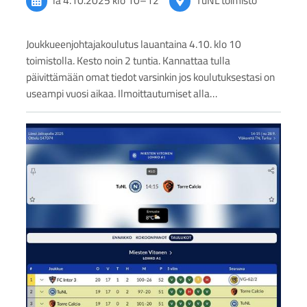
la 4.10.2025
klo 10
–
12
TuNL toimisto
Joukkueenjohtajakoulutus lauantaina 4.10. klo 10
toimistolla. Kesto noin 2 tuntia. Kannattaa tulla
päivittämään omat tiedot varsinkin jos koulutuksestasi on
useampi vuosi aikaa. Ilmoittautumiset alla…