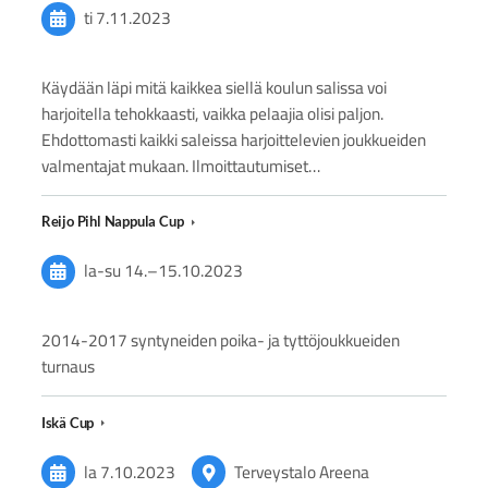
ti 7.11.2023
Käydään läpi mitä kaikkea siellä koulun salissa voi
harjoitella tehokkaasti, vaikka pelaajia olisi paljon.
Ehdottomasti kaikki saleissa harjoittelevien joukkueiden
valmentajat mukaan. Ilmoittautumiset…
Reijo Pihl Nappula Cup
la-su
14.
–
15.10.2023
2014-2017 syntyneiden poika- ja tyttöjoukkueiden
turnaus
Iskä Cup
la 7.10.2023
Terveystalo Areena