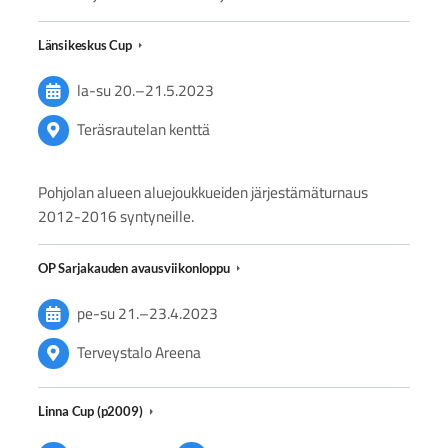
Länsikeskus Cup
la-su
20.
–
21.5.2023
Teräsrautelan kenttä
Pohjolan alueen aluejoukkueiden järjestämäturnaus
2012-2016 syntyneille.
OP Sarjakauden avausviikonloppu
pe-su
21.
–
23.4.2023
Terveystalo Areena
Linna Cup (p2009)