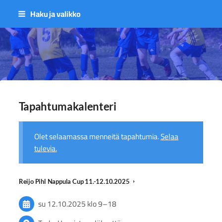
Siirry
Haku ja valikko
sivun
sisältöön
Sivuston etusivulle
Tapahtumakalenteri
Olet selaamassa menneitä tapahtumia.
Selaa
tulevia.
Reijo Pihl Nappula Cup 11.-12.10.2025
su 12.10.2025
klo 9
–
18