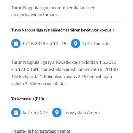
Turun Nappulaliigan nuorempien ikäluokkien
aluejoukkueiden turnaus.
Turun Nappulaliiga ry:n sääntömääräinen kevätvuosikokous
to 1.6.2023
klo 17
–
18
TuNL Toimisto
Turun Nappulaliiga ry:n Kevätkokous pidetään 1.6.2023
klo 17.00 TuNL toimistolla Sairashuoneenkatu 6, 20100
Tku Esityslista 1. Kokouksen avaus 2. Puheenjohtajan
valinta 3. Sihteerin valinta 4.…
Toukoturnaus (P10)
la 27.5.2023
Terveystalo Areena
Haaste- ja harrastetason sarjat.