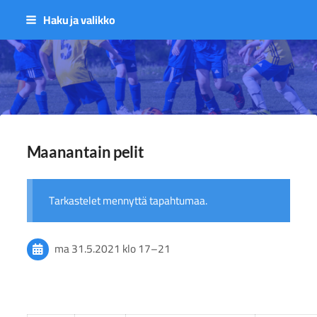
Siirry
Haku ja valikko
sivun
sisältöön
Sivuston etusivulle
Maanantain pelit
Tarkastelet mennyttä tapahtumaa.
ma 31.5.2021
klo 17
–
21