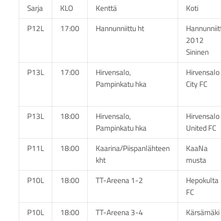
Sarja
KLO
Kenttä
Koti
P12L
17:00
Hannunniittu ht
Hannunniit
2012
Sininen
P13L
17:00
Hirvensalo,
Hirvensalo
Pampinkatu hka
City FC
P13L
18:00
Hirvensalo,
Hirvensalo
Pampinkatu hka
United FC
P11L
18:00
Kaarina/Piispanlähteen
KaaNa
kht
musta
P10L
18:00
TT-Areena 1-2
Hepokulta
FC
P10L
18:00
TT-Areena 3-4
Kärsämäki