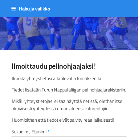
Siirry
Haku ja valikko
sivun
sisältöön
Sivuston etusivulle
Ilmoittaudu pelinohjaajaksi!
Ilmoita yhteystietosi allaolevalla lomakkeella.
Tiedot lisätään Turun Nappulaliigan pelinohjaajarekisteriin.
Mikäli yhteystietojasi ei saa näyttää netissä, olethan itse
aktiivisesti yhteydessä oman alueesi valmentajiin.
Huomioithan että tiedot eivät päivity reaaliaikaisesti!
Sukunimi, Etunimi
*