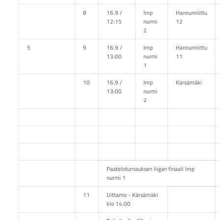
8
16.9 /
Imp
Hannunniittu
12:15
nurmi
12
2
5
9
16.9 /
Imp
Hannunniittu
13:00
nurmi
11
1
10
16.9 /
Imp
Kärsämäki
13:00
nurmi
2
Paateloturnauksen liigan finaali Imp
nurmi 1
11
Uittamo - Kärsämäki
klo 14:00