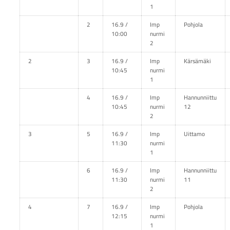
1
2
16.9 /
Imp
Pohjola
10:00
nurmi
2
2
3
16.9 /
Imp
Kärsämäki
10:45
nurmi
1
4
16.9 /
Imp
Hannunniittu
10:45
nurmi
12
2
3
5
16.9 /
Imp
Uittamo
11:30
nurmi
1
6
16.9 /
Imp
Hannunniittu
11:30
nurmi
11
2
4
7
16.9 /
Imp
Pohjola
12:15
nurmi
1