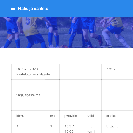
Siirry
Haku ja valikko
sivun
sisältöön
Sivuston etusivulle
La. 16.9.2023
2 x15
Paateloturnaus Haaste
Sarjajärjestelmä
kierr.
n:o
pvm/klo
paikka
ottelut
1
1
16.9 /
Imp
Uittamo
10:00
nurmi