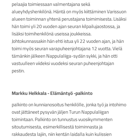
pelaajia toimiessaan valmentajana sekä
alueyhdyshenkilönä. Häntä on myös kiittäminen Varissuon
alueen toiminnan yhtenä perustajana toimimisesta. Lisäksi
hän toimi yli 20 vuoden ajan seuran kilpailujaostossa, ja
lisäksi toimihenkilönä useissa joukkeissa.
Johtokunnassakin hän ehti istua yli 22 vuoden ajan, ja hän
toimi myös seuran varapuheenjohtajana 12 vuotta. Vielä
tämänkin jälkeen Nappulaliiga-sydän sykki, ja hän otti
vastuulleen viideksi vuodeksi seuran puheenjohtajan
pestin.
Markku Helkkala - Elämäntyö -palkinto
palkinto on kunnianosoitus henkilölle, jonka työ ja intohimo
ovat jättäneet pysyvän jäljen Turun Nappulaliigan
toimintaan. Palkinto on tunnustus vuosikymmenten
sitoutumisesta, esimerkillisestä toiminnasta ja
rakkaudesta lajiin, niin kentän laidalla kuin kulissien