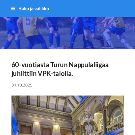
Siirry
Haku ja valikko
sivun
sisältöön
Sivuston etusivulle
60-vuotiasta Turun Nappulaliigaa
juhlittiin VPK-talolla.
31.10.2025