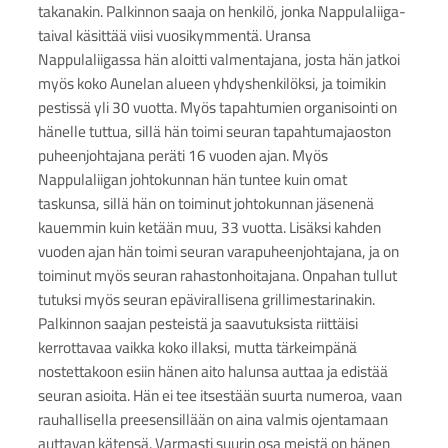
takanakin. Palkinnon saaja on henkilö, jonka Nappulaliiga-
taival käsittää viisi vuosikymmentä. Uransa
Nappulaliigassa hän aloitti valmentajana, josta hän jatkoi
myös koko Aunelan alueen yhdyshenkilöksi, ja toimikin
pestissä yli 30 vuotta. Myös tapahtumien organisointi on
hänelle tuttua, sillä hän toimi seuran tapahtumajaoston
puheenjohtajana peräti 16 vuoden ajan. Myös
Nappulaliigan johtokunnan hän tuntee kuin omat
taskunsa, sillä hän on toiminut johtokunnan jäsenenä
kauemmin kuin ketään muu, 33 vuotta. Lisäksi kahden
vuoden ajan hän toimi seuran varapuheenjohtajana, ja on
toiminut myös seuran rahastonhoitajana. Onpahan tullut
tutuksi myös seuran epävirallisena grillimestarinakin.
Palkinnon saajan pesteistä ja saavutuksista riittäisi
kerrottavaa vaikka koko illaksi, mutta tärkeimpänä
nostettakoon esiin hänen aito halunsa auttaa ja edistää
seuran asioita. Hän ei tee itsestään suurta numeroa, vaan
rauhallisella preesensillään on aina valmis ojentamaan
auttavan kätensä. Varmasti suurin osa meistä on hänen