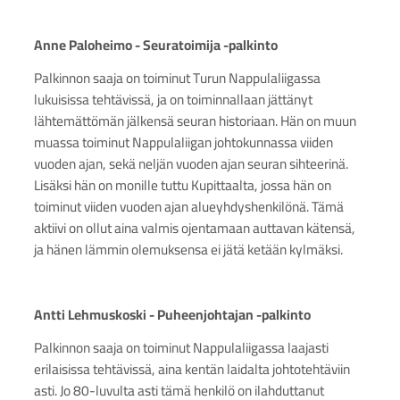
Anne Paloheimo - Seuratoimija -palkinto
Palkinnon saaja on toiminut Turun Nappulaliigassa
lukuisissa tehtävissä, ja on toiminnallaan jättänyt
lähtemättömän jälkensä seuran historiaan. Hän on muun
muassa toiminut Nappulaliigan johtokunnassa viiden
vuoden ajan, sekä neljän vuoden ajan seuran sihteerinä.
Lisäksi hän on monille tuttu Kupittaalta, jossa hän on
toiminut viiden vuoden ajan alueyhdyshenkilönä. Tämä
aktiivi on ollut aina valmis ojentamaan auttavan kätensä,
ja hänen lämmin olemuksensa ei jätä ketään kylmäksi.
Antti Lehmuskoski - Puheenjohtajan -palkinto
Palkinnon saaja on toiminut Nappulaliigassa laajasti
erilaisissa tehtävissä, aina kentän laidalta johtotehtäviin
asti. Jo 80-luvulta asti tämä henkilö on ilahduttanut