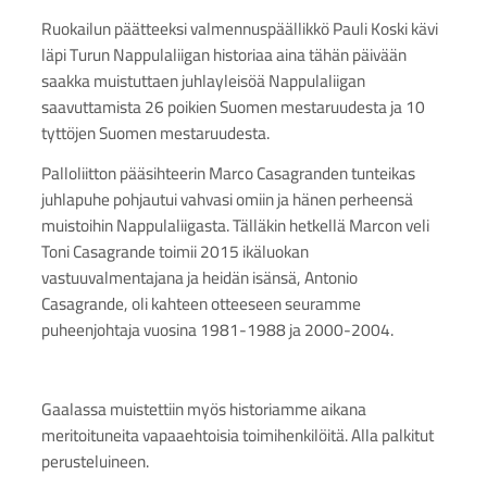
Ruokailun päätteeksi valmennuspäällikkö Pauli Koski kävi
läpi Turun Nappulaliigan historiaa aina tähän päivään
saakka muistuttaen juhlayleisöä Nappulaliigan
saavuttamista 26 poikien Suomen mestaruudesta ja 10
tyttöjen Suomen mestaruudesta.
Palloliitton pääsihteerin Marco Casagranden tunteikas
juhlapuhe pohjautui vahvasi omiin ja hänen perheensä
muistoihin Nappulaliigasta. Tälläkin hetkellä Marcon veli
Toni Casagrande toimii 2015 ikäluokan
vastuuvalmentajana ja heidän isänsä, Antonio
Casagrande, oli kahteen otteeseen seuramme
puheenjohtaja vuosina 1981-1988 ja 2000-2004.
Gaalassa muistettiin myös historiamme aikana
meritoituneita vapaaehtoisia toimihenkilöitä. Alla palkitut
perusteluineen.