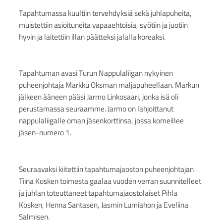
Tapahtumassa kuultiin tervehdyksiä sekä juhlapuheita,
muistettiin asioituneita vapaaehtoisia, syötiin ja juotiin
hyvin ja laitettiin illan päätteksi jalalla koreaksi.
Tapahtuman avasi Turun Nappulaliigan nykyinen
puheenjohtaja Markku Oksman maljapuheellaan. Markun
jälkeen ääneen pääsi Jarmo Linkosaari, jonka isä oli
perustamassa seuraamme. Jarmo on lahjoittanut
nappulaliigalle oman jäsenkorttinsa, jossa komeillee
jäsen-numero 1.
Seuraavaksi kiitettiin tapahtumajaoston puheenjohtajan
Tiina Kosken toimesta gaalaa vuoden verran suunnitelleet
ja juhlan toteuttaneet tapahtumajaostolaiset Pihla
Kosken, Henna Santasen, Jasmin Lumiahon ja Eveliina
Salmisen.