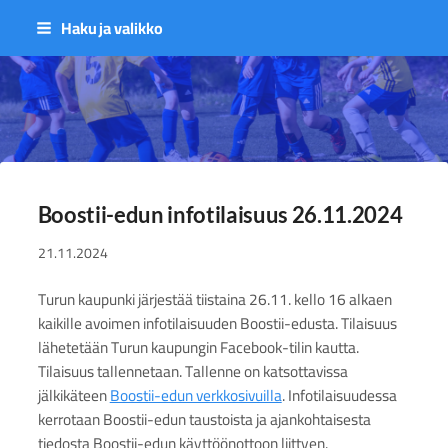
Siirry
Haku ja valikko
sivun
sisältöön
Sivuston etusivulle
Boostii-edun infotilaisuus 26.11.2024
21.11.2024
Turun kaupunki järjestää tiistaina 26.11. kello 16 alkaen
kaikille avoimen infotilaisuuden Boostii-edusta. Tilaisuus
lähetetään Turun kaupungin Facebook-tilin kautta.
Tilaisuus tallennetaan. Tallenne on katsottavissa
jälkikäteen
Boostii-edun verkkosivuilla
. Infotilaisuudessa
kerrotaan Boostii-edun taustoista ja ajankohtaisesta
tiedosta Boostii-edun käyttöönottoon liittyen.