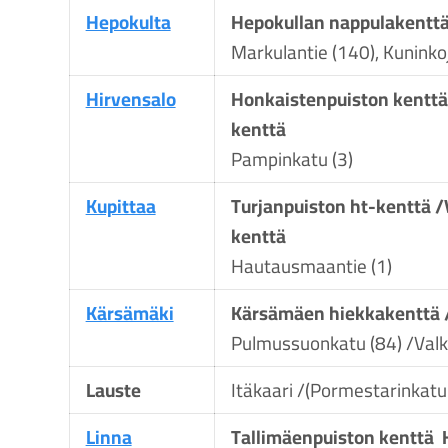
Hepokulta
Hepokullan nappulakent
Markulantie (140), Kuninko
Hirvensalo
Honkaistenpuiston kentt
kenttä
Pampinkatu (3)
Kupittaa
Turjanpuiston ht-kenttä 
kenttä
Hautausmaantie (1)
Kärsämäki
Kärsämäen hiekkakenttä 
Pulmussuonkatu (84) /Valk
Lauste
Itäkaari /(Pormestarinkatu
Linna
Tallimäenpuiston kenttä 