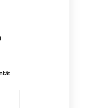
O
ntät