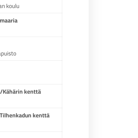
an koulu
imaaria
apuisto
/Kähärin kenttä
/Tilhenkadun kenttä