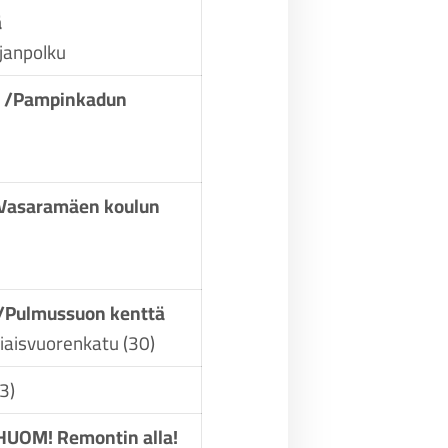
tä
janpolku
ä /Pampinkadun
/Vasaramäen koulun
/Pulmussuon kenttä
iaisvuorenkatu (30)
3)
HUOM! Remontin alla!