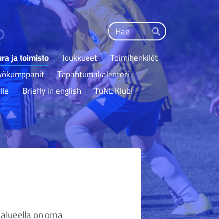
Haku
Hae
ra ja toimisto
Joukkueet
Toimihenkilöt
työkumppanit
Tapahtumakalenteri
lle
Briefly in english
TuNL Klubi
a alueella on oma