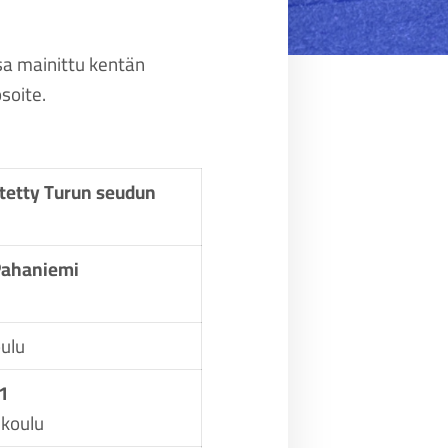
sa mainittu kentän
soite.
tetty Turun seudun
/Pahaniemi
ulu
1
 koulu