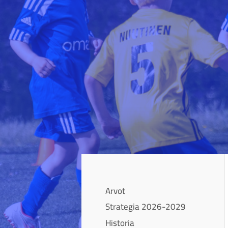
Siirry
sivun
sisältöön
Sivuston etusivulle
Arvot
Strategia 2026-2029
Historia