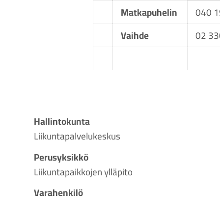
Matkapuhelin
040 
Vaihde
02 33
Hallintokunta
Liikuntapalvelukeskus
Perusyksikkö
Liikuntapaikkojen ylläpito
Varahenkilö