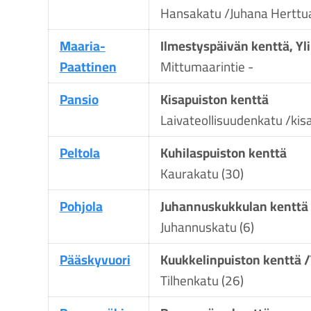
Hansakatu /Juhana Herttu
Maaria-
Ilmestyspäivän kenttä, Yl
Paattinen
Mittumaarintie -
Pansio
Kisapuiston kenttä
Laivateollisuudenkatu /kis
Peltola
Kuhilaspuiston kenttä
Kaurakatu (30)
Pohjola
Juhannuskukkulan kenttä 
Juhannuskatu (6)
Pääskyvuori
Kuukkelinpuiston kenttä 
Tilhenkatu (26)