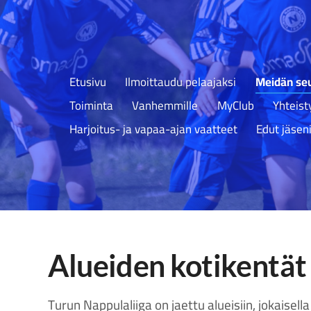
Etusivu
Ilmoittaudu pelaajaksi
Meidän seu
Toiminta
Vanhemmille
MyClub
Yhteis
Harjoitus- ja vapaa-ajan vaatteet
Edut jäseni
Alueiden kotikentät
Turun Nappulaliiga on jaettu alueisiin, jokaisell