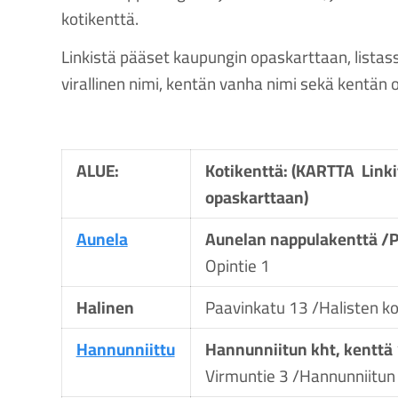
kotikenttä.
Linkistä pääset kaupungin opaskarttaan, listas
virallinen nimi, kentän vanha nimi sekä kentän o
ALUE:
Kotikenttä: (KARTTA Linki
opaskarttaan)
Aunela
Aunelan nappulakenttä 
Opintie 1
Halinen
Paavinkatu 13 /Halisten ko
Hannunniittu
Hannunniitun kht, kenttä 
Virmuntie 3 /Hannunniitun