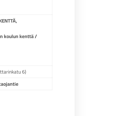
KENTTÄ,
n koulun kenttä /
ttarinkatu 6)
taojantie