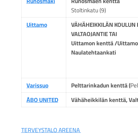
Runosmäki
Runosmäen kenttä
Stoltinkatu (9)
Uittamo
VÄHÄHEIKKILÄN KOULUN 
VALTAOJANTIE TAI
Uittamon kenttä /Uittamo
Naulatehtaankati
Varissuo
Pelttarinkadun kenttä (
Pel
ÅBO UNITED
Vähäheikkilän kenttä, Val
TERVEYSTALO AREENA