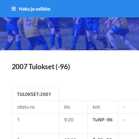
Siirry
Haku ja valikko
sivun
sisältöön
Sivuston etusivulle
2007 Tulokset (-96)
TULOKSET:2007
ottelu no
klo
koti
-
1
9:20
TuNP -96
-