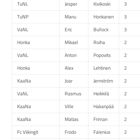
TuNL
Jesper
Kivikoski
3
TuNP
Manu
Honkanen
3
VaNL
Eric
Bullock
3
Honka
Mikael
Roiha
2
VaNL
Anton
Popovits
2
Honka
Alex
Lehtinen
2
KaaNa
Joar
Jernström
2
VaNL
Rasmus
Heikkilä
2
KaaNa
Ville
Hakanpää
2
KaaNa
Matias
Friman
2
Fc Viikingit
Frodo
Falenius
2