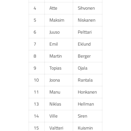
4
Atte
Sihvonen
5
Maksim
Niskanen
6
Juuso
Pelttari
7
Emil
Eklund
8
Martin
Berger
9
Topias
Ojala
10
Joona
Rantala
11
Manu
Honkanen
13
Niklas
Hellman
14
Ville
Siren
15
Valtteri
Kuismin