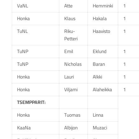
VaNL
Atte
Hemminki
1
Honka
Klaus
Hakala
1
TuNL
Riku-
Haavisto
1
Petteri
TuNP
Emil
Eklund
1
TuNP
Nicholas
Baran
1
Honka
Lauri
Alkki
1
Honka
Viljami
Alaheikka
1
TSEMPPARIT:
Honka
Tuomas
Linna
KaaNa
Albijon
Muzaci