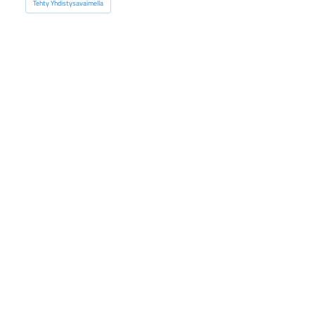
Tehty Yhdistysavaimella