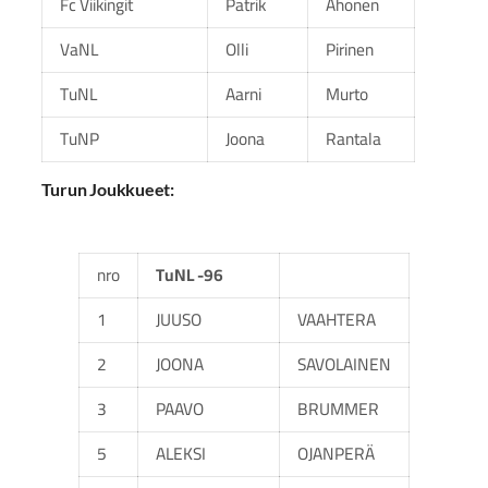
Fc Viikingit
Patrik
Ahonen
VaNL
Olli
Pirinen
TuNL
Aarni
Murto
TuNP
Joona
Rantala
Turun Joukkueet:
nro
TuNL -96
1
JUUSO
VAAHTERA
2
JOONA
SAVOLAINEN
3
PAAVO
BRUMMER
5
ALEKSI
OJANPERÄ