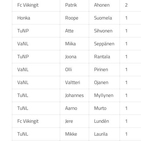
Fc Viikingit
Patrik
Ahonen
2
Honka
Roope
Suomela
1
TuNP
Atte
Sihvonen
1
VaNL
Miika
Seppänen
1
TuNP
Joona
Rantala
1
VaNL
Olli
Pirinen
1
VaNL
Valtteri
Ojanen
1
TuNL
Johannes
Myllynen
1
TuNL
Aarno
Murto
1
Fc Viikingit
Jere
Lundén
1
TuNL
Mikke
Laurila
1