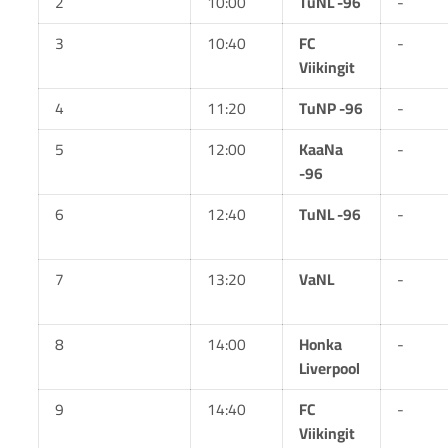
2
10:00
TuNL -96
-
3
10:40
FC
-
Viikingit
4
11:20
TuNP -96
-
5
12:00
KaaNa
-
-96
6
12:40
TuNL -96
-
7
13:20
VaNL
-
8
14:00
Honka
-
Liverpool
9
14:40
FC
-
Viikingit