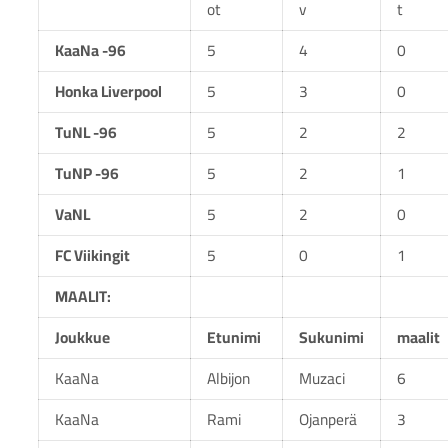
ot
v
t
KaaNa -96
5
4
0
Honka Liverpool
5
3
0
TuNL -96
5
2
2
TuNP -96
5
2
1
VaNL
5
2
0
FC Viikingit
5
0
1
MAALIT:
Joukkue
Etunimi
Sukunimi
maalit
KaaNa
Albijon
Muzaci
6
KaaNa
Rami
Ojanperä
3