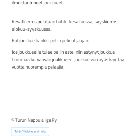
ilmoittautuneet joukkueet.
Kevätkierros pelataan huhti- kesäkuussa, syyskierros
elokuu-syyskuussa.
Kotijoukkue hankkii peliin pelinohjaajan.
Jos joukkueelle tulee peliin este, niin estynyt joukkue
hommaa korvaavan joukkueen. Joukkue voi myös käyttää
vuotta nuorempia pelaajia.
©
Turun Nappulaliiga Ry
Tehty Yhdistysavaimella