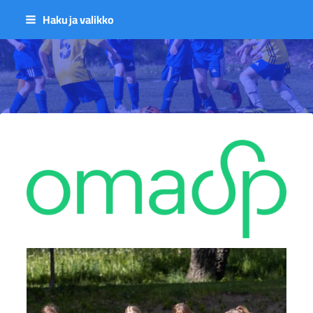
Siirry
Haku ja valikko
sivun
sisältöön
Sivuston etusivulle