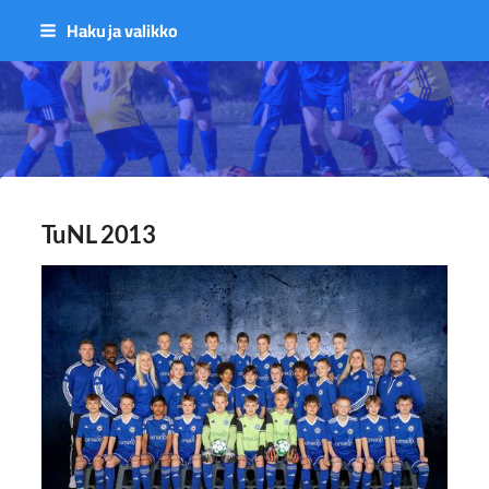
Siirry
Haku ja valikko
sivun
sisältöön
Sivuston etusivulle
TuNL 2013