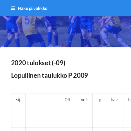
Siirry
Haku ja valikko
sivun
sisältöön
Sivuston etusivulle
2020 tulokset (-09)
Lopullinen taulukko P 2009
sij.
Ott.
voit
tp
häv.
t