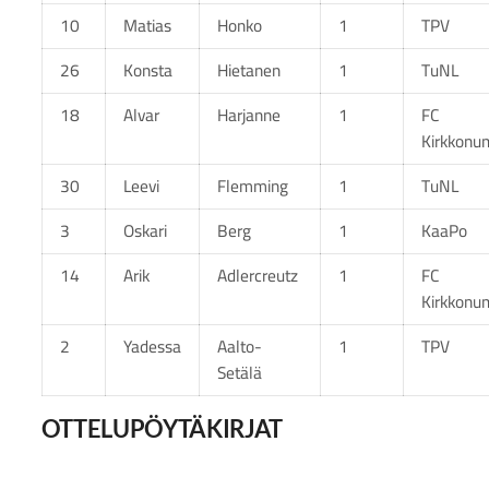
10
Matias
Honko
1
TPV
26
Konsta
Hietanen
1
TuNL
18
Alvar
Harjanne
1
FC
Kirkkonu
30
Leevi
Flemming
1
TuNL
3
Oskari
Berg
1
KaaPo
14
Arik
Adlercreutz
1
FC
Kirkkonu
2
Yadessa
Aalto-
1
TPV
Setälä
OTTELUPÖYTÄKIRJAT