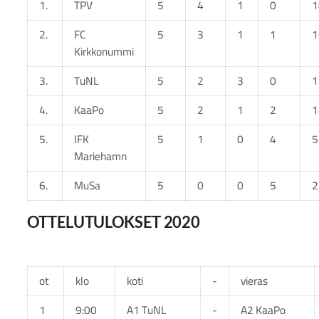
1.
TPV
5
4
1
0
1
2.
FC
5
3
1
1
1
Kirkkonummi
3.
TuNL
5
2
3
0
1
4.
KaaPo
5
2
1
2
1
5.
IFK
5
1
0
4
5
Mariehamn
6.
MuSa
5
0
0
5
2
OTTELUTULOKSET 2020
ot
klo
koti
-
vieras
1
9:00
A1 TuNL
-
A2 KaaPo