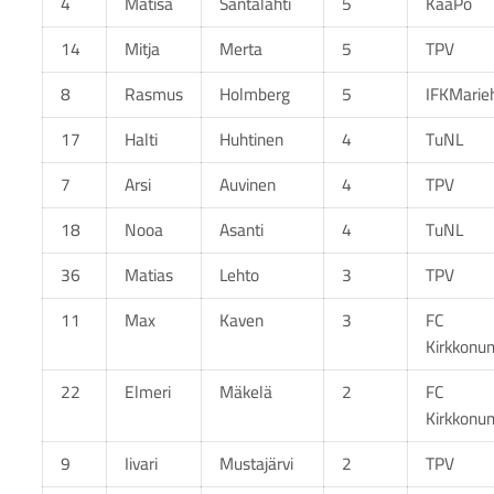
4
Matisa
Santalahti
5
KaaPo
14
Mitja
Merta
5
TPV
8
Rasmus
Holmberg
5
IFKMari
17
Halti
Huhtinen
4
TuNL
7
Arsi
Auvinen
4
TPV
18
Nooa
Asanti
4
TuNL
36
Matias
Lehto
3
TPV
11
Max
Kaven
3
FC
Kirkkonu
22
Elmeri
Mäkelä
2
FC
Kirkkonu
9
Iivari
Mustajärvi
2
TPV