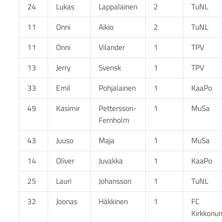
24
Lukas
Lappalainen
2
TuNL
11
Onni
Aikio
2
TuNL
11
Onni
Vilander
1
TPV
13
Jerry
Svensk
1
TPV
33
Emil
Pohjalainen
1
KaaPo
49
Kasimir
Pettersson-
1
MuSa
Fernholm
43
Juuso
Maja
1
MuSa
14
Oliver
Juvakka
1
KaaPo
25
Lauri
Johansson
1
TuNL
32
Joonas
Häkkinen
1
FC
Kirkkonu