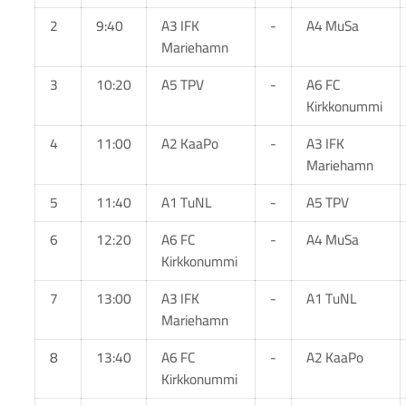
2
9:40
A3 IFK
-
A4 MuSa
Mariehamn
3
10:20
A5 TPV
-
A6 FC
Kirkkonummi
4
11:00
A2 KaaPo
-
A3 IFK
Mariehamn
5
11:40
A1 TuNL
-
A5 TPV
6
12:20
A6 FC
-
A4 MuSa
Kirkkonummi
7
13:00
A3 IFK
-
A1 TuNL
Mariehamn
8
13:40
A6 FC
-
A2 KaaPo
Kirkkonummi