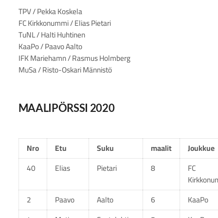
TPV / Pekka Koskela
FC Kirkkonummi / Elias Pietari
TuNL / Halti Huhtinen
KaaPo / Paavo Aalto
IFK Mariehamn / Rasmus Holmberg
MuSa / Risto-Oskari Männistö
MAALIPÖRSSI 2020
Nro
Etu
Suku
maalit
Joukkue
40
Elias
Pietari
8
FC
Kirkkonu
2
Paavo
Aalto
6
KaaPo