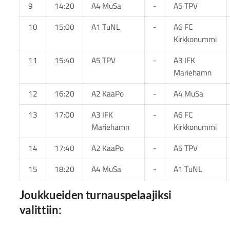
9
14:20
A4 MuSa
-
A5 TPV
10
15:00
A1 TuNL
-
A6 FC
Kirkkonummi
11
15:40
A5 TPV
-
A3 IFK
Mariehamn
12
16:20
A2 KaaPo
-
A4 MuSa
13
17:00
A3 IFK
-
A6 FC
Mariehamn
Kirkkonummi
14
17:40
A2 KaaPo
-
A5 TPV
15
18:20
A4 MuSa
-
A1 TuNL
Joukkueiden turnauspelaajiksi
valittiin: