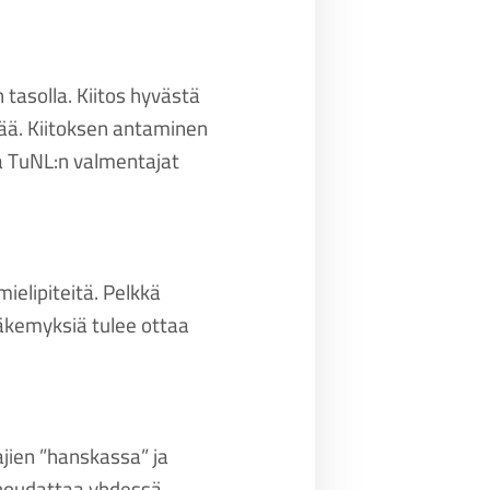
tasolla. Kiitos hyvästä
ää. Kiitoksen antaminen
a TuNL:n valmentajat
mielipiteitä. Pelkkä
näkemyksiä tulee ottaa
ajien ”hanskassa” ja
e noudattaa yhdessä