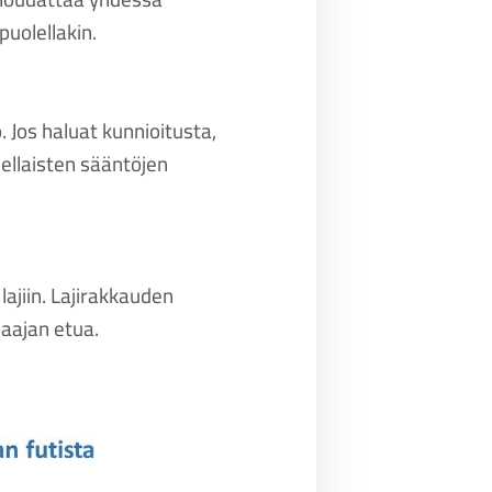
puolellakin.
 Jos haluat kunnioitusta,
sellaisten sääntöjen
ajiin. Lajirakkauden
laajan etua.