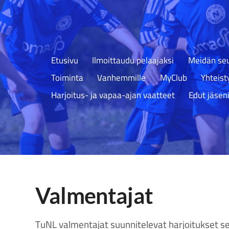
Etusivu
Ilmoittaudu pelaajaksi
Meidän seu
Toiminta
Vanhemmille
MyClub
Yhteis
Harjoitus- ja vapaa-ajan vaatteet
Edut jäseni
Valmentajat
TuNL valmentajat suunnitelevat harjoitukset s