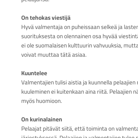
On tehokas viestijä
Hyvä valmentaja on puheissaan selkeä ja lasten 
suorituksesta on olennainen osa hyvää viestint
ei ole suomalaisen kulttuurin vahvuuksia, mutt
voivat muuttaa tätä asiaa.
Kuuntelee
Valmentajien tulisi aistia ja kuunnella pelaajien 
kuuleminen ei kuitenkaan aina riitä. Pelaajien 
myös huomioon.
On kurinalainen
Pelaajat pitävät siitä, että toiminta on valment
järjestyksessä. Pelaajien ja valmentajien tule