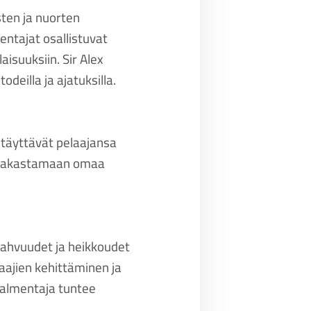
sten ja nuorten
tajat osallistuvat
aisuuksiin. Sir Alex
deilla ja ajatuksilla.
 täyttävät pelaajansa
ä rakastamaan omaa
vahvuudet ja heikkoudet
aajien kehittäminen ja
valmentaja tuntee