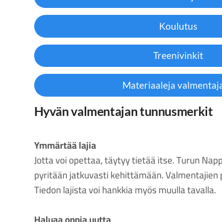
Koulutus
Treenivinkit
Materiaaleja valmentaja
Hyvän valmentajan tunnusmerkit
Ymmärtää lajia
Jotta voi opettaa, täytyy tietää itse. Turun Nap
pyritään jatkuvasti kehittämään. Valmentajien p
Tiedon lajista voi hankkia myös muulla tavalla.
Haluaa oppia uutta