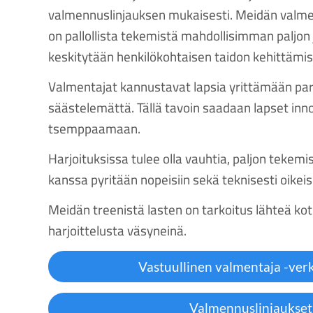
valmennuslinjauksen mukaisesti. Meidän valm
on pallollista tekemistä mahdollisimman paljon 
keskitytään henkilökohtaisen taidon kehittämi
Valmentajat kannustavat lapsia yrittämään par
säästelemättä. Tällä tavoin saadaan lapset in
tsemppaamaan.
Harjoituksissa tulee olla vauhtia, paljon tekemi
kanssa pyritään nopeisiin sekä teknisesti oikeisi
Meidän treenistä lasten on tarkoitus lähteä kot
harjoittelusta väsyneinä.
Vastuullinen valmentaja -ver
Valmennuslinjaukset