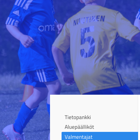
Siirry
sivun
sisältöön
Sivuston etusivulle
Tietopankki
Aluepäälliköt
Valmentajat