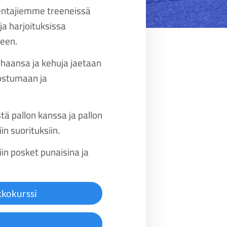
entajiemme treeneissä
ja harjoituksissa
seen.
haansa ja kehuja jaetaan
nostumaan ja
stä pallon kanssa ja pallon
in suorituksiin.
iin posket punaisina ja
kkokurssi