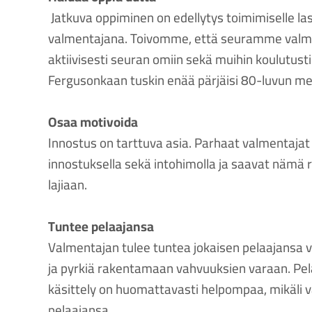
Jatkuva oppiminen on edellytys toimimiselle la
valmentajana. Toivomme, että seuramme valmen
aktiivisesti seuran omiin sekä muihin koulutustil
Fergusonkaan tuskin enää pärjäisi 80-luvun meto
Osaa motivoida
Innostus on tarttuva asia. Parhaat valmentajat
innostuksella sekä intohimolla ja saavat näm
lajiaan.
Tuntee pelaajansa
Valmentajan tulee tuntea jokaisen pelaajansa 
ja pyrkiä rakentamaan vahvuuksien varaan. Pel
käsittely on huomattavasti helpompaa, mikäli 
pelaajansa.