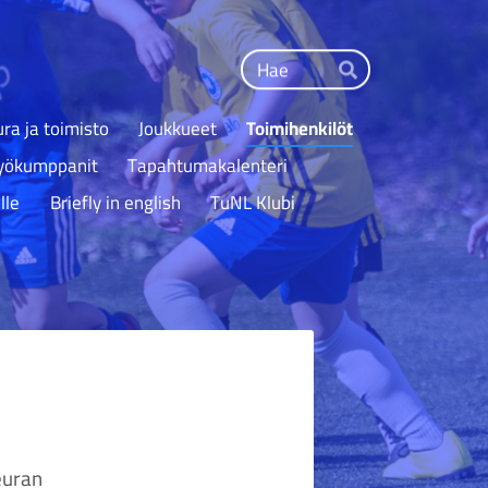
Haku
Hae
ra ja toimisto
Joukkueet
Toimihenkilöt
työkumppanit
Tapahtumakalenteri
lle
Briefly in english
TuNL Klubi
euran