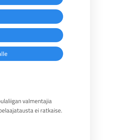
lle
pulaliigan valmentajia
elaajatausta ei ratkaise.