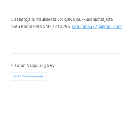
Lisätietoja turnauksesta voi kysyä joukkueenjohtajalta
Satu Rantaselta 040 7210295
satu.ransu77@gmail.com
©
Turun Nappulaliiga Ry
Tehty Yhdistysavaimella