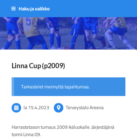
Siirry
Haku ja valikko
sivun
sisältöön
Sivuston etusivulle
Linna Cup (p2009)
Tarkastelet mennyttä tapahtumaa.
la 15.4.2023
Terveystalo Areena
Harrastetason turnaus 2009 ikäluokalle. Järjestäjänä
toimii Linna 09.