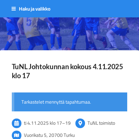
Siirry
Haku ja valikko
sivun
sisältöön
Sivuston etusivulle
TuNL Johtokunnan kokous 4.11.2025
klo 17
Tarkastelet mennyttä tapahtumaa.
ti 4.11.2025
klo 17
–
19
TuNL toimisto
Vuorikatu 5, 20700 Turku