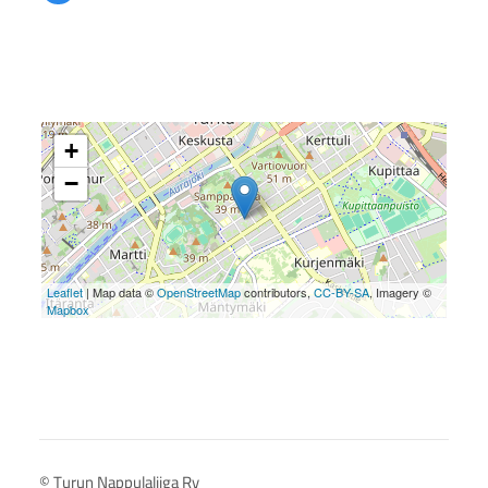
+
−
Leaflet
| Map data ©
OpenStreetMap
contributors,
CC-BY-SA
, Imagery ©
Mapbox
©
Turun Nappulaliiga Ry